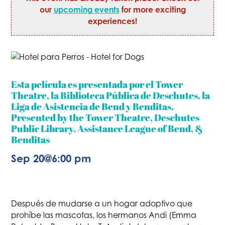
our
upcoming events
for more exciting
experiences!
Esta película es presentada por el Tower
Theatre, la Biblioteca Pública de Deschutes, la
Liga de Asistencia de Bend y Benditas.
Presented by the Tower Theatre, Deschutes
Public Library, Assistance League of Bend, &
Benditas
Sep 20
@
6:00 pm
Después de mudarse a un hogar adoptivo que
prohíbe las mascotas, los hermanos Andi (Emma