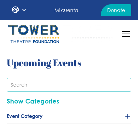
Mi cuenta
Donate
Upcoming Events
Show Categories
Event Category
Baile
Clásico/de cámara