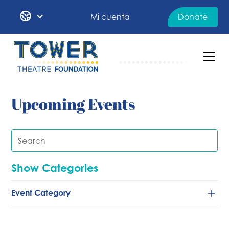
Mi cuenta
Donate
Upcoming Events
Show Categories
Event Category
Baile
Clásico/de cámara