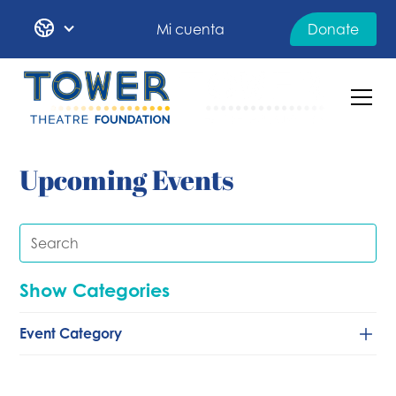
Mi cuenta
Donate
Upcoming Events
Show Categories
Event Category
Baile
Clásico/de cámara