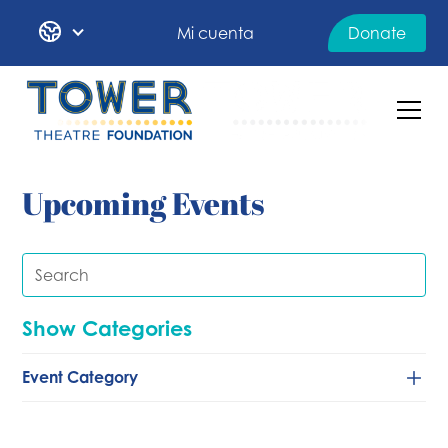
Mi cuenta
Donate
Upcoming Events
Show Categories
Event Category
Baile
Clásico/de cámara