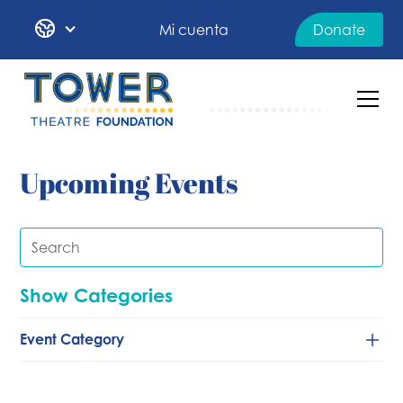
Mi cuenta
Donate
Upcoming Events
Show Categories
Event Category
Baile
Clásico/de cámara