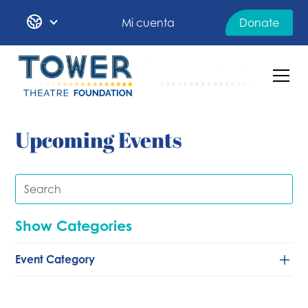
Mi cuenta
Donate
Upcoming Events
Show Categories
Event Category
Baile
Clásico/de cámara