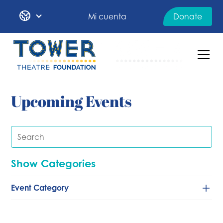
Mi cuenta
Donate
Upcoming Events
Show Categories
Event Category
Baile
Clásico/de cámara