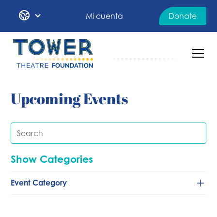
Mi cuenta
Donate
Upcoming Events
Show Categories
Event Category
Baile
Clásico/de cámara