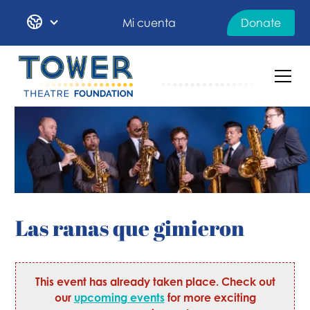
Mi cuenta
Donate
Las ranas que gimieron
This event has already taken place. Check out
our
upcoming events
for more exciting