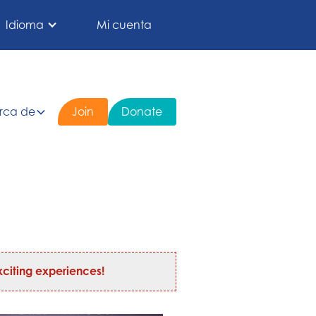
Idioma
Mi cuenta
rca de
Join
Donate
citing experiences!