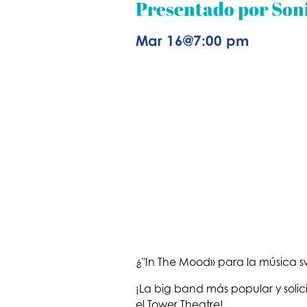
Presentado por Son
Mar 16
@
7:00 pm
¿"In The Mood» para la música 
¡La big band más popular y soli
el Tower Theatre!