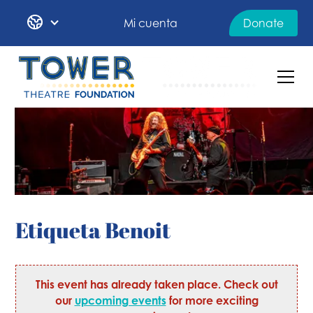
Mi cuenta
Donate
Etiqueta Benoit
This event has already taken place. Check out
our
upcoming events
for more exciting