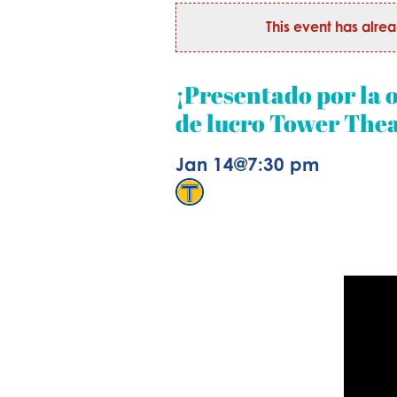
This event has alre
¡Presentado por la o
de lucro Tower The
Jan 14
@
7:30 pm