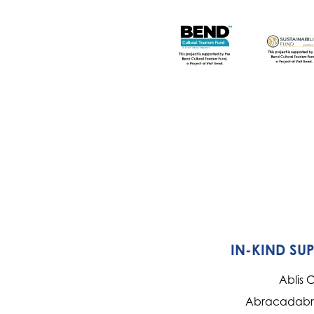
IN-KIND SU
Ablis 
Abracadabra