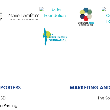
PPORTERS
MARKETING AND
CBD
The S
 Printing