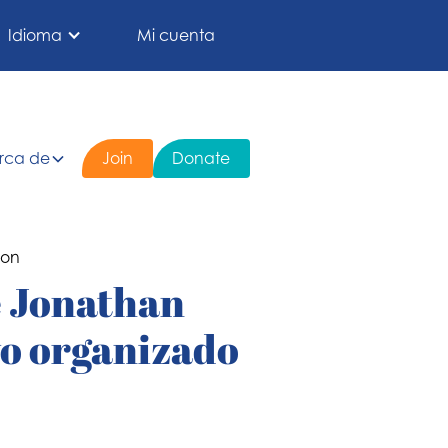
Idioma
Mi cuenta
rca de
Join
Donate
e Jonathan
vo organizado