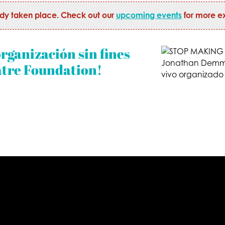
ady taken place. Check out our
upcoming events
for more ex
rganización sin fines
atre Foundation!