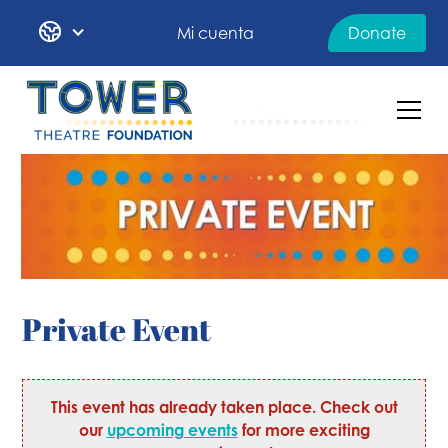
Mi cuenta
Donate
Private Event
This event has already taken place. Check out
our
upcoming events
for more exciting