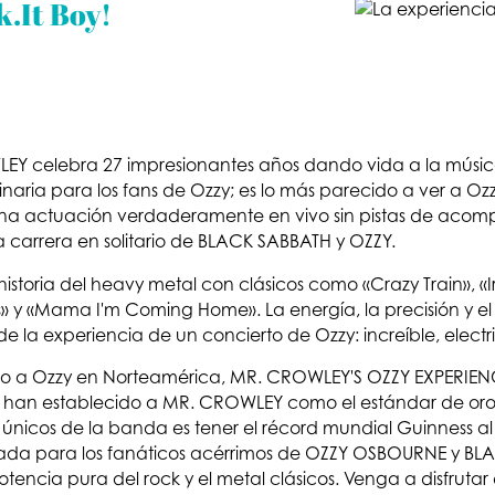
.It Boy!
EY celebra 27 impresionantes años dando vida a la músi
naria para los fans de Ozzy; es lo más parecido a ver a Ozz
 una actuación verdaderamente en vivo sin pistas de aco
la carrera en solitario de BLACK SABBATH y OZZY.
istoria del heavy metal con clásicos como «Crazy Train», «I
» y «Mama I'm Coming Home». La energía, la precisión y el
 la experiencia de un concierto de Ozzy: increíble, electri
to a Ozzy en Norteamérica, MR. CROWLEY'S OZZY EXPERIEN
han establecido a MR. CROWLEY como el estándar de oro 
 únicos de la banda es tener el récord mundial Guinness a
ligada para los fanáticos acérrimos de OZZY OSBOURNE y B
encia pura del rock y el metal clásicos. Venga a disfruta