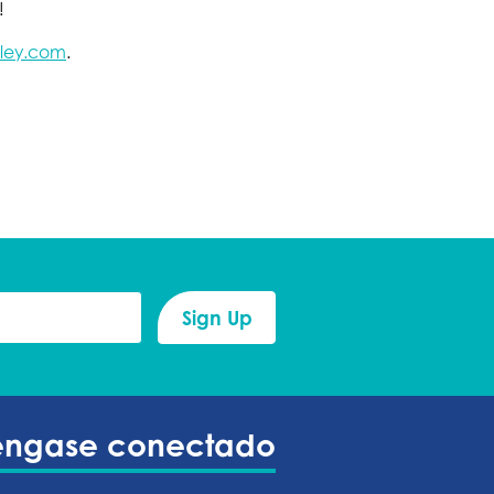
!
ley.com
.
éngase conectado