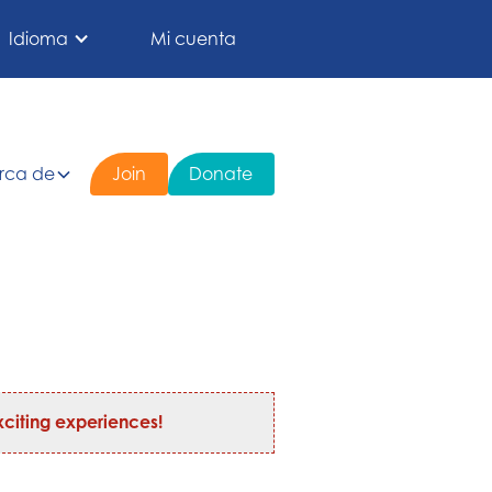
Idioma
Mi cuenta
rca de
Join
Donate
citing experiences!