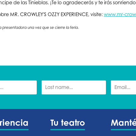
ipe de las Tinieblas. ¡Te lo agradecerás y te irás sonriendo
obre MR. CROWLEY'S OZZY EXPERIENCE, visite:
www.mr-crow
a presentadora una vez que se cierre la feria.
riencia
Tu teatro
Mant