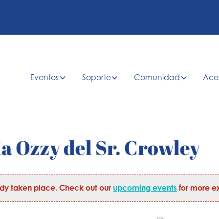
Eventos
Soporte
Comunidad
Ace
a Ozzy del Sr. Crowley
ady taken place. Check out our
upcoming events
for more ex