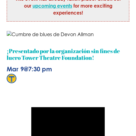
our
upcoming events
for more exciting
experiences!
¡Presentado por la organización sin fines de
lucro Tower Theatre Foundation!
Mar 9
@
7:30 pm