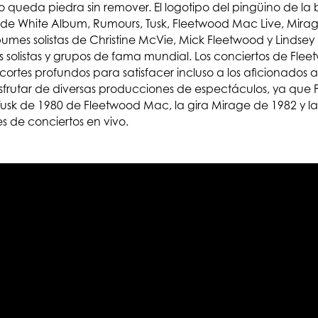
 queda piedra sin remover. El logotipo del pingüino de la
 de White Album, Rumours, Tusk, Fleetwood Mac Live, Mirag
mes solistas de Christine McVie, Mick Fleetwood y Lindse
 solistas y grupos de fama mundial. Los conciertos de Flee
los cortes profundos para satisfacer incluso a los aficionad
isfrutar de diversas producciones de espectáculos, ya que
 Tusk de 1980 de Fleetwood Mac, la gira Mirage de 1982 y 
 de conciertos en vivo.