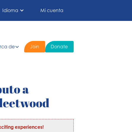
Idioma
Mi cuenta
rca de
Join
Donate
buto a
Fleetwood
citing experiences!