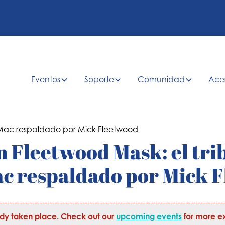
Eventos
Soporte
Comunidad
Ace
 Fleetwood Mask: el tri
c respaldado por Mick 
ady taken place. Check out our
upcoming events
for more ex